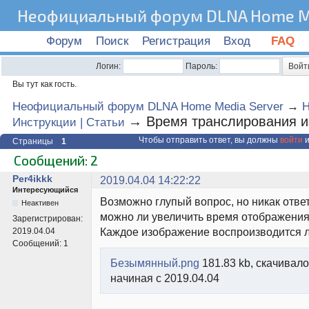
Неофициальный форум DLNA Home Me
Форум
Поиск
Регистрация
Вход
FAQ
Логин:
Пароль:
Вы тут как гость.
Неофициальный форум DLNA Home Media Server
→
→
Время транслирования 
Инструкции | Статьи
Чтобы отправить ответ, вы должны
войти
и
Страницы
1
Сообщений: 2
Per4ikkk
2019.04.04 14:22:22
Интересующийся
Возможно глупый вопрос, но никак ответ
Неактивен
можно ли увеличить время отображения
Зарегистрирован:
Каждое изображение воспроизводится л
2019.04.04
Сообщений:
1
Безымянный.png
181.83 kb, скачивало
начиная с 2019.04.04