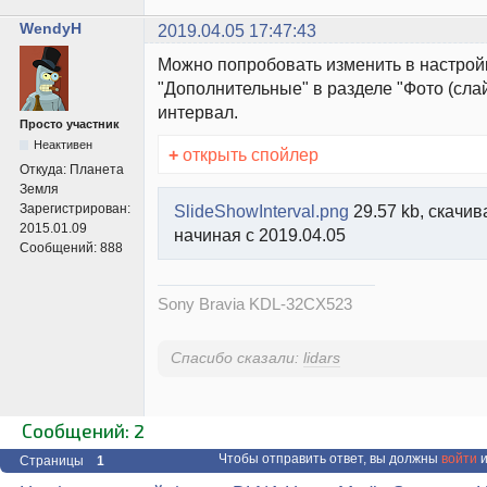
WendyH
2019.04.05 17:47:43
Можно попробовать изменить в настройк
"Дополнительные" в разделе "Фото (сла
интервал.
Просто участник
Неактивен
+
открыть спойлер
Откуда:
Планета
Земля
SlideShowInterval.png
29.57 kb, скачив
Зарегистрирован:
2015.01.09
начиная с 2019.04.05
Сообщений:
888
Sony Bravia KDL-32CX523
Спасибо сказали:
lidars
Сообщений: 2
Чтобы отправить ответ, вы должны
войти
и
Страницы
1