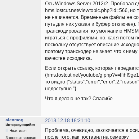
Ось Windows Server 2012r2. Пробовал сд
hms.lostcut.net/viewtopic.php?id=566, н
не начинается. Временные файлы не со
путь для них указан и буфер отключен)
транскодирования по умолчанию HMS
играться с профилями, но, как я потом п
поскольку отсутствует описание исходно
поэтому транскодер не знает, что к нему
качестве исходника.
Если открыть ссылку, которая передает
(hms.lostcut.net/youtube/g.php?v=lfihf9ge
то видно {"status":"error","error":2,"reaso
недоступно."}.
Что я делаю не так? Спасибо
alexmog
2018.12.18 18:21:10
Интересующийся
Проблема, очевидно, заключается в оси
Неактивен
после того, как поставил на семерку
Зарегистрирован: