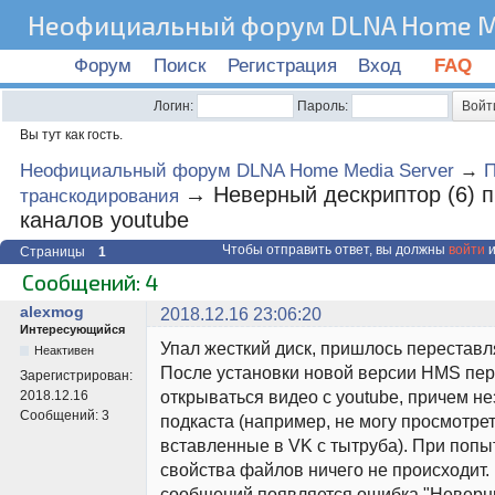
Неофициальный форум DLNA Home Me
Форум
Поиск
Регистрация
Вход
FAQ
Логин:
Пароль:
Вы тут как гость.
Неофициальный форум DLNA Home Media Server
→
→
Неверный дескриптор (6) 
транскодирования
каналов youtube
Чтобы отправить ответ, вы должны
войти
и
Страницы
1
Сообщений: 4
alexmog
2018.12.16 23:06:20
Интересующийся
Упал жесткий диск, пришлось переставл
Неактивен
После установки новой версии HMS пе
Зарегистрирован:
открываться видео с youtube, причем н
2018.12.16
Сообщений:
3
подкаста (например, не могу просмотрет
вставленные в VK с тытруба). При попыт
свойства файлов ничего не происходит.
сообщений появляется ошибка "Неверн