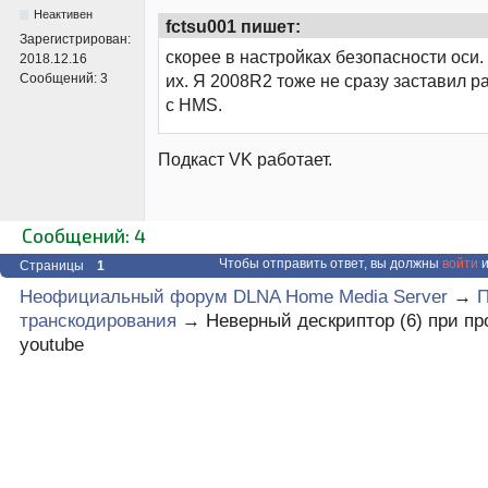
Неактивен
fctsu001 пишет:
Зарегистрирован:
скорее в настройках безопасности оси
2018.12.16
Сообщений:
3
их. Я 2008R2 тоже не сразу заставил р
с HMS.
Подкаст VK работает.
Сообщений: 4
Чтобы отправить ответ, вы должны
войти
и
Страницы
1
Неофициальный форум DLNA Home Media Server
→
транскодирования
→
Неверный дескриптор (6) при пр
youtube