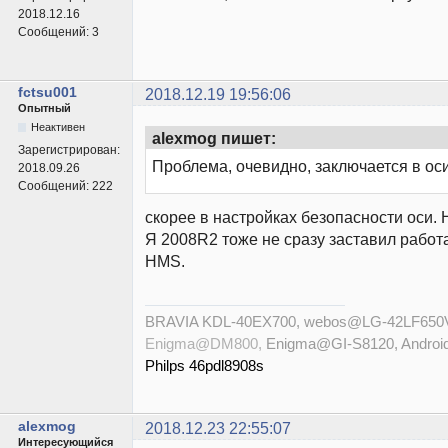
2018.12.16
Сообщений:
3
fctsu001
2018.12.19 19:56:06
Опытный
Неактивен
alexmog пишет:
Зарегистрирован:
Проблема, очевидно, заключается в ос
2018.09.26
Сообщений:
222
скорее в настройках безопасности оси. 
Я 2008R2 тоже не сразу заставил работа
HMS.
BRAVIA KDL-40EX700, webos@LG-42LF650
Enigma@DM800,
Enigma@GI-S8120, Androi
Philps 46pdl8908s
alexmog
2018.12.23 22:55:07
Интересующийся