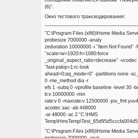
(6)".
Окно тестового транскодирования:
_________________________________
"C:\Program Files (x86)\Home Media Serv
probesize 7000000 -analy
zeduration 10000000 -i "Item Not Found" -f
"scale=w=1920:h=1080:force
_original_aspect_ratio=decrease" -vcodec
"fast-pskip=1:rc-look
ahead=0:aq_mode=0" -partitions none -sc_th
0 -me_method dia -r
efs 1 -subq 0 -vprofile baseline -level 30 
b:v 10000000 -min
rate:v 0 -maxrate:v 12500000 -pix_fmt yuv4
acodec aac -ab 448000
-ar 48000 -ac 2 "C:\HMS
Temp\HmsTemp\Test_65d95d5cccfa004d5
"C:\Program Files (x86)\Home Media Serv
probesize 7000000 -anal