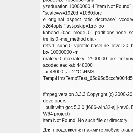
yzeduration 10000000 -i "Item Not Found" -
"scale=w=1920:h=1080:forc
e_original_aspect_ratio=decrease" -vcodec
x264opts "fast-pskip=1:rc-loo
kahead=0:aq_mode=0" -partitions none -sc
trellis 0 -me_method dia -
refs 1 -subq 0 -vprofile baseline -level 30
b:v 10000000 -mi
nrate:v 0 -maxrate:v 12500000 -pix_fmt yuv
acodec aac -ab 448000
-ar 48000 -ac 2 "C:\HMS
Temp\HmsTemp\Test_65d95d5cccfa004d5
ffmpeg version 3.3.3 Copyright (c) 2000-
developers
built with gcc 5.3.0 (i686-win32-sjlj-rev0,
W64 project)
Item Not Found: No such file or directory
Для продолжения нажмите любую клавишу