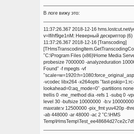
_________________________________
В логе вижу это:
_________________________________
11:37:26.367 2018-12-16 hms.lostcut.net/
v=lfihf9ge1nM: Неверный дескриптор (6)
11:37:26.367 2018-12-16 [Transcoding]
[THmsTranscodingItem.GetTranscodingC
"C:\Program Files (x86)\Home Media Serv
probesize 7000000 -analyzeduration 10000
Found" -f mpegts -vf
"scale=w=1920:h=1080:force_original_asp
-vcodec libx264 -x264opts "fast-pskip=1:rc
lookahead=0:aq_mode=0" -partitions none 
trellis 0 -me_method dia -refs 1 -subq 0 -vpr
level 30 -bufsize 10000000 -b:v 10000000 
maxrate:v 12500000 -pix_fmt yuv420p -thr
-ab 448000 -ar 48000 -ac 2 "C:\HMS
Temp\HmsTemp\Test_ee48684d27ce2c7d9
_________________________________