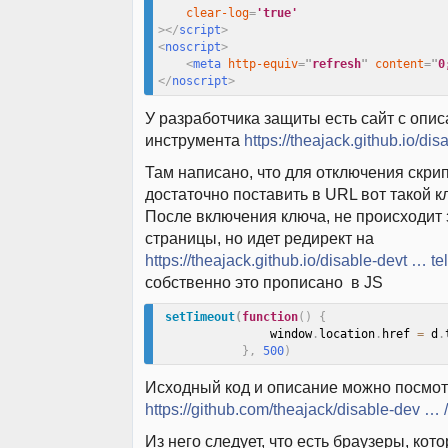
clear-log
=
'true'
>
</
script
>
<
noscript
>
<
meta
http-equiv
=
"
refresh
"
content
=
"
0
</
noscript
>
У разработчика защиты есть сайт с опи
инструмента
https://theajack.github.io/dis
Там написано, что для отключения скри
достаточно поставить в URL вот такой 
После включения ключа, не происходит
страницы, но идет редирект на
https://theajack.github.io/disable-devt … tel
собственно это прописано в JS
setTimeout
(
function
(
)
{
                window
.
location
.
href 
=
 d
.
}
,
500
)
Исходный код и описание можно посмот
https://github.com/theajack/disable-dev
Из него следует, что есть браузеры, кот