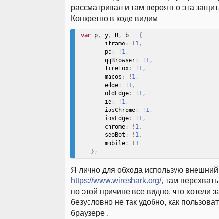
рассматривал и там вероятно эта защита
Конкретно в коде видим
var
 p
,
 y
,
 B
,
 b 
=
{
        iframe
:
!
1
,
        pc
:
!
1
,
        qqBrowser
:
!
1
,
        firefox
:
!
1
,
        macos
:
!
1
,
        edge
:
!
1
,
        oldEdge
:
!
1
,
        ie
:
!
1
,
        iosChrome
:
!
1
,
        iosEdge
:
!
1
,
        chrome
:
!
1
,
        seoBot
:
!
1
,
        mobile
:
!
1
}
;
Я лично для обхода использую внешний
https://www.wireshark.org/,
там перехваты
по этой причине все видно, что хотели з
безусловно не так удобно, как пользова
браузере .