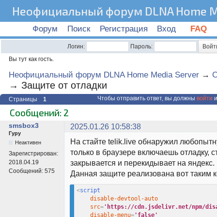
Неофициальный форум DLNA Home Me
Форум
Поиск
Регистрация
Вход
FAQ
Логин:
Пароль:
Вы тут как гость.
Неофициальный форум DLNA Home Media Server
→
C
→
Защите от отладки
Чтобы отправить ответ, вы должны
войти
и
Страницы
1
Сообщений: 2
smsbox3
2025.01.26 10:58:38
Гуру
На стайте telik.live обнаружил любопытн
Неактивен
только в браузере включаешь отладку, 
Зарегистрирован:
закрывается и перекидывает на яндекс.
2018.04.19
Сообщений:
575
Данная защите реализована вот таким 
<
script
disable-devtool-auto
src
=
'https://cdn.jsdelivr.net/npm/dis
disable-menu
=
'false'