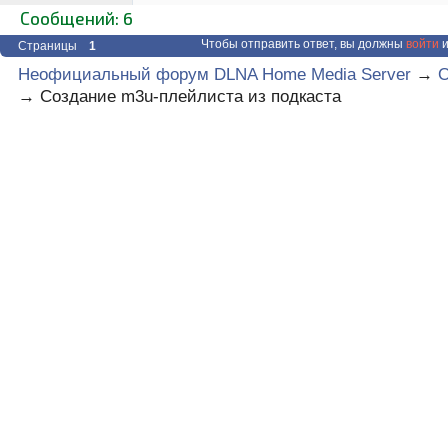
Сообщений: 6
Чтобы отправить ответ, вы должны
войти
и
Страницы
1
Неофициальный форум DLNA Home Media Server
→
О
→
Создание m3u-плейлиста из подкаста