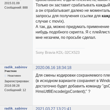
2015.01.09
Только он заставит срабатывать каждый
Сообщений:
888
а он отрабатывает далеко не моментально
запросы для получения ссылки для
каж
случае с movix).
А так, да, можно придумать применение
нибудь подобного скрипта. Я с плейлист
мне незачем, по просьбе сделал.
Sony Bravia KDL-32CX523
radik_sabirov
2020.06.16 18:34:18
Участник
Для смены кодировки сохраняемого пле
Неактивен
(в исходном варианте сохраняет в Wind
Зарегистрирован:
достаточно будет добавить команду "gsC
2016.08.28
Сообщений:
12
HmsUtf8Encode(gsContent);" ?
radik_sabirov
2021.03.27 13:21:41