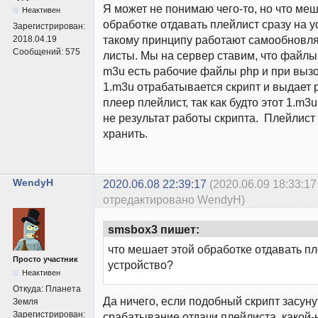
Я может не понимаю чего-то, но что меш
Неактивен
обработке отдавать плейлист сразу на 
Зарегистрирован:
такому принципу работают самообновл
2018.04.19
Сообщений:
575
листы. Мы на сервер ставим, что файл
m3u есть рабочие файлы php и при выз
1.m3u отрабатывается скрипт и выдает 
плеер плейлист, так как будто этот 1.m3
не результат работы скрипта. Плейлис
хранить.
WendyH
2020.06.08 22:39:17
(2020.06.09 18:33:17
отредактировано WendyH)
smsbox3 пишет:
что мешает этой обработке отдавать пл
Просто участник
устройство?
Неактивен
Откуда:
Планета
Да ничего, если подобный скрипт засуну
Земля
Зарегистрирован:
срабатывание отдачи плейлиста, какой-