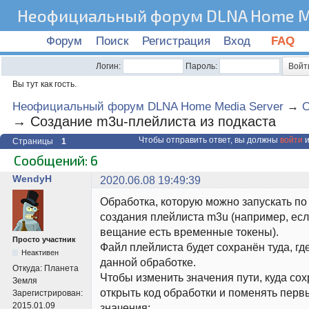
Неофициальный форум DLNA Home Me
Форум
Поиск
Регистрация
Вход
FAQ
Логин:
Пароль:
Вы тут как гость.
Неофициальный форум DLNA Home Media Server
→
О
→
Создание m3u-плейлиста из подкаста
Чтобы отправить ответ, вы должны
войти
и
Страницы
1
Сообщений: 6
WendyH
2020.06.08 19:49:39
Обработка, которую можно запускать п
создания плейлиста m3u (например, есл
вещание есть временные токены).
Просто участник
Файл плейлиста будет сохранён туда, гд
Неактивен
данной обработке.
Откуда:
Планета
Чтобы изменить значения пути, куда сох
Земля
открыть код обработки и поменять перв
Зарегистрирован:
2015.01.09
значения: