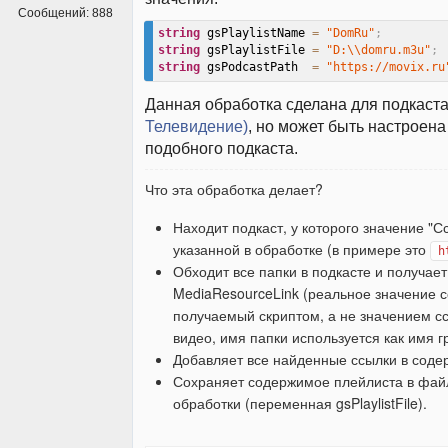
Сообщений:
888
string
 gsPlaylistName 
=
"DomRu"
;
string
 gsPlaylistFile 
=
"D:\\domru.m3u"
;
string
 gsPodcastPath  
=
"https://movix.ru
Данная обработка сделана для подкаст
Телевидение)
, но может быть настроена
подобного подкаста.
Что эта обработка делает?
Находит подкаст, у которого значение "С
указанной в обработке (в примере это
h
Обходит все папки в подкасте и получае
MediaResourceLink (реальное значение с
получаемый скриптом, а не значением сс
видео, имя папки используется как имя г
Добавляет все найденные ссылки в соде
Сохраняет содержимое плейлиста в файл
обработки (переменная gsPlaylistFile).