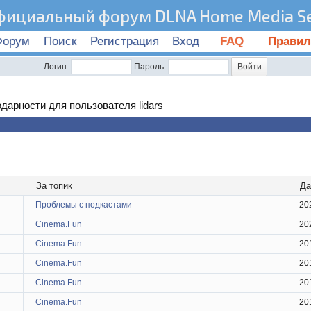
фициальный форум DLNA Home Media Se
Форум
Поиск
Регистрация
Вход
FAQ
Правил
Логин:
Пароль:
дарности для пользователя lidars
За топик
Да
Проблемы с подкастами
20
Cinema.Fun
20
Cinema.Fun
20
Cinema.Fun
20
Cinema.Fun
20
Cinema.Fun
20