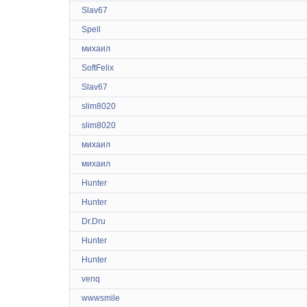
Slav67
Spell
михаил
SoftFelix
Slav67
slim8020
slim8020
михаил
михаил
Hunter
Hunter
Dr.Dru
Hunter
Hunter
venq
wwwsmile