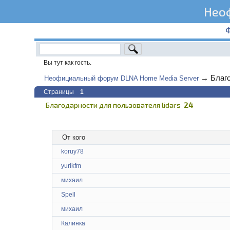
Нео
Вы тут как гость.
→
Благо
Неофициальный форум DLNA Home Media Server
Страницы
1
Благодарности для пользователя lidars
24
От кого
koruy78
yurikfm
михаил
Spell
михаил
Калинка