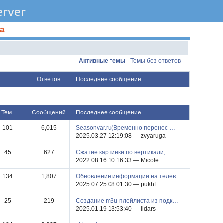
rver
а
Активные темы
Темы без ответов
ответов
последнее сообщение
тем
сообщений
последнее сообщение
101
6,015
Seasonvar.ru(Временно перенес …
2025.03.27 12:19:08 — zvyaruga
45
627
Сжатие картинки по вертикали, …
2022.08.16 10:16:33 — Micole
134
1,807
Обновление информации на телев…
2025.07.25 08:01:30 — pukhf
25
219
Создание m3u-плейлиста из подк…
2025.01.19 13:53:40 — lidars