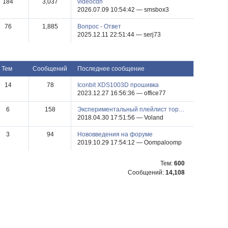
184
3,037
videocdn
2026.07.09 10:54:42 — smsbox3
76
1,885
Вопрос - Ответ
2025.12.11 22:51:44 — serj73
тем
сообщений
последнее сообщение
14
78
Iconbit XDS1003D прошивка
2023.12.27 16:56:36 — office77
6
158
Экспериментальный плейлист тор…
2018.04.30 17:51:56 — Voland
3
94
Нововведения на форуме
2019.10.29 17:54:12 — Oompaloomp
Тем:
600
Сообщений:
14,108