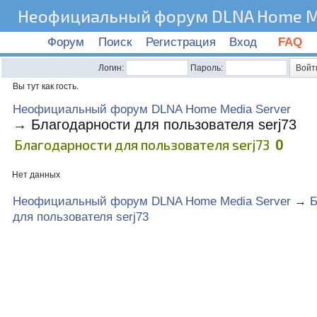
Неофициальный форум DLNA Home Me
Форум
Поиск
Регистрация
Вход
FAQ
Логин:
Пароль:
Вы тут как гость.
Неофициальный форум DLNA Home Media Server
→
Благодарности для пользователя serj73
Благодарности для пользователя serj73
0
Нет данных
Неофициальный форум DLNA Home Media Server
→
Б
для пользователя serj73