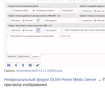
Скачать:
Screenshot 2020-12-11 115625.png
Неофициальный форум DLNA Home Media Server
→
П
просмотр изображения