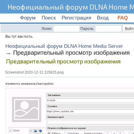
Неофициальный форум DLNA Home Me
Форум
Поиск
Регистрация
Вход
FAQ
Логин:
Пароль:
Вы тут как гость.
Неофициальный форум DLNA Home Media Server
→
Предварительный просмотр изображения
Предварительный просмотр изображения
Screenshot 2020-12-11 115625.png