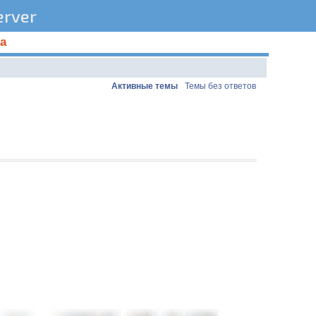
rver
а
Активные темы
Темы без ответов